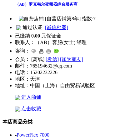
（AB）罗克韦尔变频器综合服务商
[自营店铺第8年] 指数:7
通过认证
[诚信档案]
已缴纳
0.00
元保证金
联系人：
（AB）客服(女士) 经理
咨询：
会员：
[
离线
]
[发信]
[加为商友]
邮件：
765194632@qq.com
电话：
15202232226
地区：
天津
地址：
中国（上海）自由贸易试验区
进入商铺
点击收藏
本店商品分类
-
PowerFlex 7000