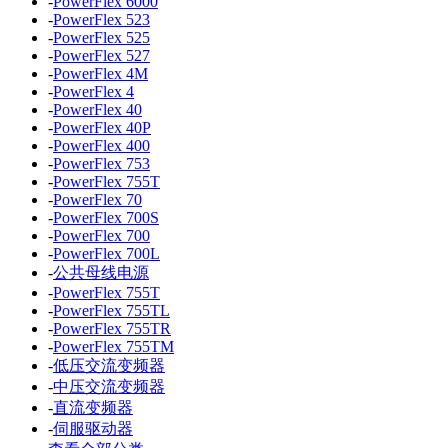
-
PowerFlex 6000
-
PowerFlex 523
-
PowerFlex 525
-
PowerFlex 527
-
PowerFlex 4M
-
PowerFlex 4
-
PowerFlex 40
-
PowerFlex 40P
-
PowerFlex 400
-
PowerFlex 753
-
PowerFlex 755T
-
PowerFlex 70
-
PowerFlex 700S
-
PowerFlex 700
-
PowerFlex 700L
-
公共母线电源
-
PowerFlex 755T
-
PowerFlex 755TL
-
PowerFlex 755TR
-
PowerFlex 755TM
-
低压交流变频器
-
中压交流变频器
-
直流变频器
-
伺服驱动器