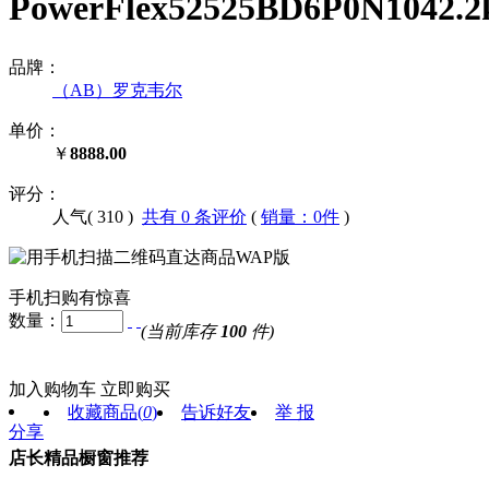
PowerFlex52525BD6P0N10
品牌：
（AB）罗克韦尔
单价：
￥
8888.00
评分：
人气(
310
)
共有 0 条评价
(
销量：0件
)
手机扫购有惊喜
数量：
(当前库存
100
件)
加入购物车
立即购买
收藏商品
(
0
)
告诉好友
举 报
分享
店长精品橱窗推荐