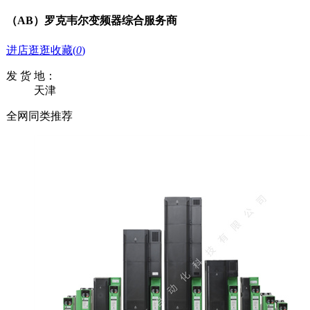
（AB）罗克韦尔变频器综合服务商
进店逛逛
收藏
(
0
)
发 货 地：
天津
全网同类推荐