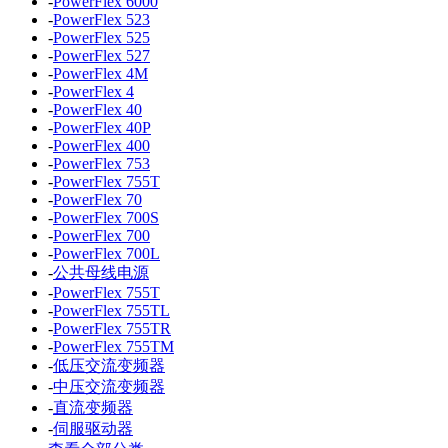
-
PowerFlex 6000
-
PowerFlex 523
-
PowerFlex 525
-
PowerFlex 527
-
PowerFlex 4M
-
PowerFlex 4
-
PowerFlex 40
-
PowerFlex 40P
-
PowerFlex 400
-
PowerFlex 753
-
PowerFlex 755T
-
PowerFlex 70
-
PowerFlex 700S
-
PowerFlex 700
-
PowerFlex 700L
-
公共母线电源
-
PowerFlex 755T
-
PowerFlex 755TL
-
PowerFlex 755TR
-
PowerFlex 755TM
-
低压交流变频器
-
中压交流变频器
-
直流变频器
-
伺服驱动器