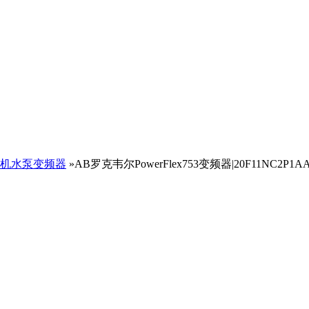
机水泵变频器
»AB罗克韦尔PowerFlex753变频器|20F11NC2P1A