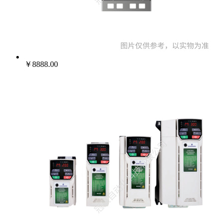
022-25229668
￥8888.00