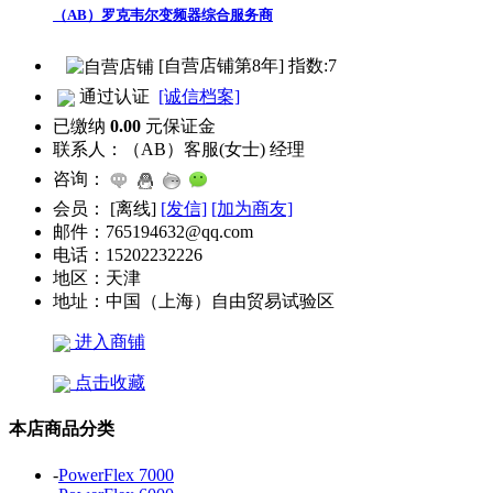
（AB）罗克韦尔变频器综合服务商
[自营店铺第8年] 指数:7
通过认证
[诚信档案]
已缴纳
0.00
元保证金
联系人：
（AB）客服(女士) 经理
咨询：
会员：
[
离线
]
[发信]
[加为商友]
邮件：
765194632@qq.com
电话：
15202232226
地区：
天津
地址：
中国（上海）自由贸易试验区
进入商铺
点击收藏
本店商品分类
-
PowerFlex 7000