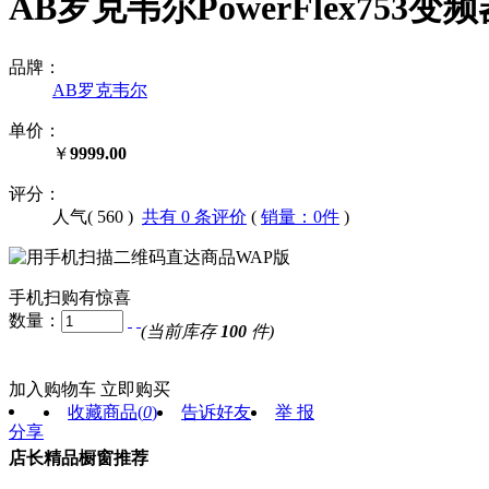
AB罗克韦尔PowerFlex753变频器
品牌：
AB罗克韦尔
单价：
￥
9999.00
评分：
人气(
560
)
共有 0 条评价
(
销量：0件
)
手机扫购有惊喜
数量：
(当前库存
100
件)
加入购物车
立即购买
收藏商品
(
0
)
告诉好友
举 报
分享
店长精品橱窗推荐