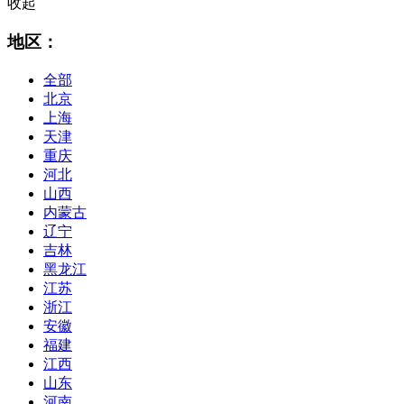
收起
地区：
全部
北京
上海
天津
重庆
河北
山西
内蒙古
辽宁
吉林
黑龙江
江苏
浙江
安徽
福建
江西
山东
河南