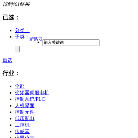
找到
461
结果
已选：
分类：
子类：
断路器
重选
行业：
全部
变频器伺服电机
控制系统/PLC
人机界面
控制元件
低压配电
工控机
传感器
仪器仪表