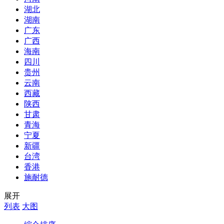
湖北
湖南
广东
广西
海南
四川
贵州
云南
西藏
陕西
甘肃
青海
宁夏
新疆
台湾
香港
施耐德
展开
列表
大图