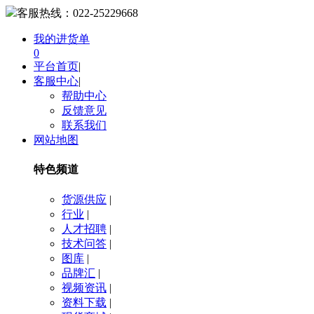
客服热线：
022-25229668
我的进货单
0
平台首页
|
客服中心
|
帮助中心
反馈意见
联系我们
网站地图
特色频道
货源供应
|
行业
|
人才招聘
|
技术问答
|
图库
|
品牌汇
|
视频资讯
|
资料下载
|