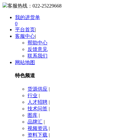
客服热线：
022-25229668
我的进货单
0
平台首页
|
客服中心
|
帮助中心
反馈意见
联系我们
网站地图
特色频道
货源供应
|
行业
|
人才招聘
|
技术问答
|
图库
|
品牌汇
|
视频资讯
|
资料下载
|