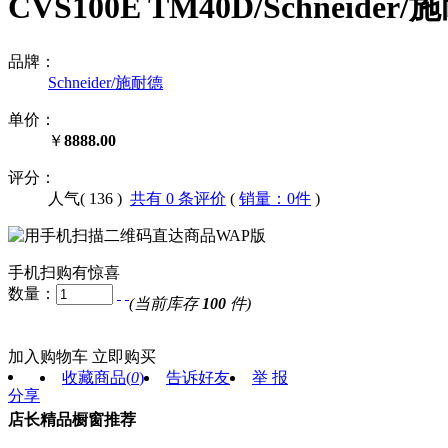
CVS100E TM40D/Schneid
品牌：
Schneider/施耐德
单价：
￥
8888.00
评分：
人气(
136
)
共有 0 条评价
(
销量：0件
)
手机扫购有惊喜
数量：
(当前库存
100
件)
加入购物车
立即购买
收藏商品
(
0
)
告诉好友
举 报
分享
店长精品橱窗推荐