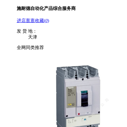
施耐德自动化产品综合服务商
进店逛逛
收藏
(
0
)
发 货 地：
天津
全网同类推荐