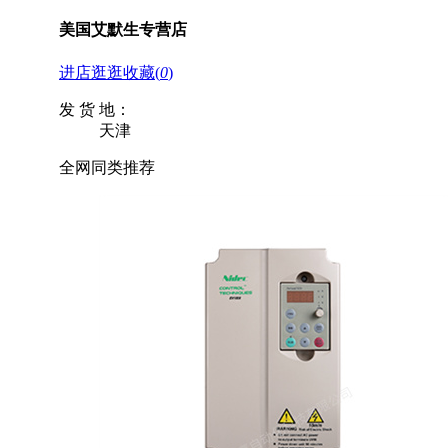
美国艾默生专营店
进店逛逛
收藏
(
0
)
发 货 地：
天津
全网同类推荐