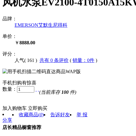
风机水泵EV2100-4T0150A
品牌：
EMERSON艾默生尼得科
单价：
￥
8888.00
评分：
人气(
161
)
共有 0 条评价
(
销量：0件
)
手机扫购有惊喜
数量：
(当前库存
100
件)
加入购物车
立即购买
收藏商品
(
0
)
告诉好友
举 报
分享
店长精品橱窗推荐