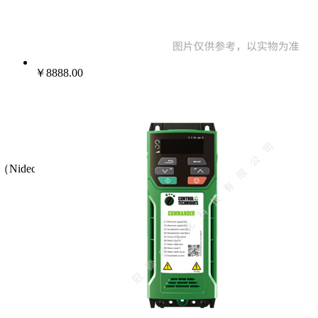
￥8888.00
（Nidec）