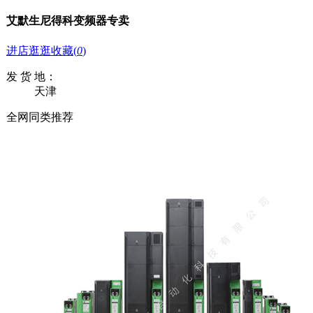
艾默生尼得科变频器专卖
进店逛逛
收藏
(
0
)
发 货 地：
天津
全网同类推荐