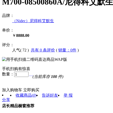
M700-08500860A/尼得科艾
品牌：
（Nidec）尼得科艾默生
单价：
￥
8888.00
评分：
人气(
72
)
共有 0 条评价
(
销量：0件
)
手机扫购有惊喜
数量：
(当前库存
100
件)
加入购物车
立即购买
收藏商品
(
0
)
告诉好友
举 报
分享
店长精品橱窗推荐