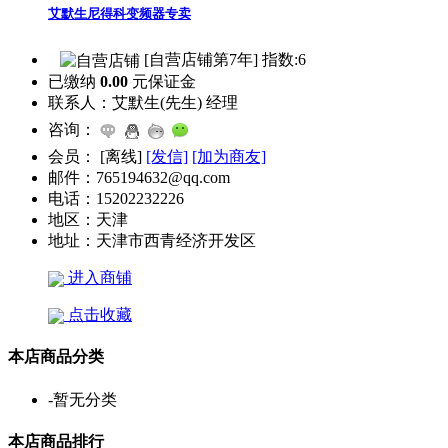
艾默生尼得科变频器专卖
[自营店铺第7年] 指数:6
已缴纳
0.00
元保证金
联系人：
艾默生(先生) 经理
咨询：
会员：
[
离线
]
[发信]
[加为商友]
邮件：
765194632@qq.com
电话：
15202232226
地区：
天津
地址：
天津市西青经济开发区
进入商铺
点击收藏
本店商品分类
-
暂无分类
本店商品排行