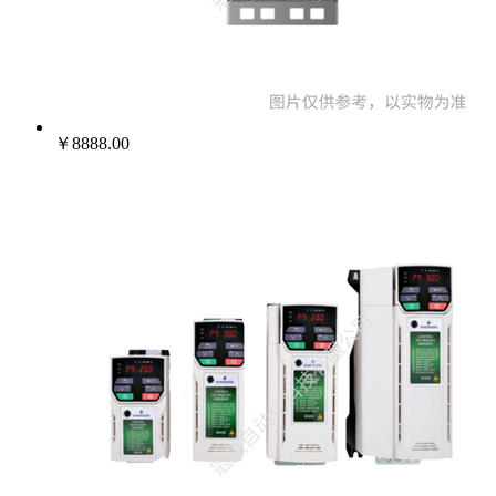
022-25229668
￥8888.00