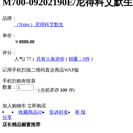
M700-09202190E/尼得科艾
品牌：
（Nidec）尼得科艾默生
单价：
￥
8888.00
评分：
人气(
77
)
共有 0 条评价
(
销量：0件
)
手机扫购有惊喜
数量：
(当前库存
100
件)
加入购物车
立即购买
收藏商品
(
0
)
告诉好友
举 报
分享
店长精品橱窗推荐