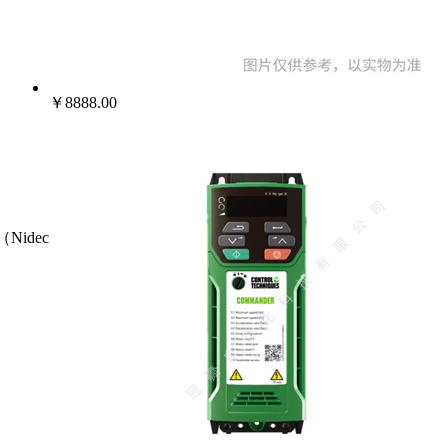
￥8888.00
Nidec）