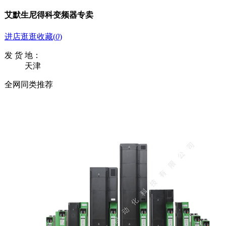
艾默生尼得科变频器专卖
进店逛逛
收藏
(
0
)
发 货 地：
天津
全网同类推荐