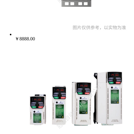
022-25229668
￥8888.00