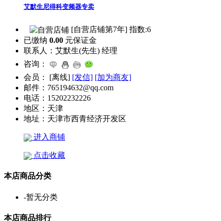
艾默生尼得科变频器专卖
[自营店铺第7年] 指数:6
已缴纳
0.00
元保证金
联系人：
艾默生(先生) 经理
咨询：
会员：
[
离线
]
[发信]
[加为商友]
邮件：
765194632@qq.com
电话：
15202232226
地区：
天津
地址：
天津市西青经济开发区
进入商铺
点击收藏
本店商品分类
-
暂无分类
本店商品排行