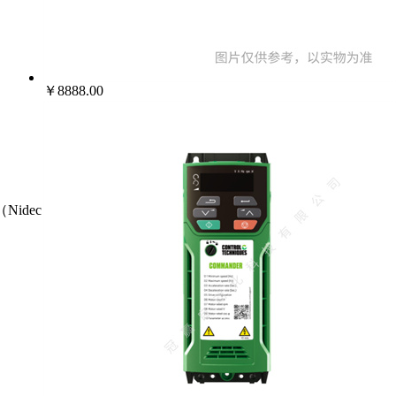
￥8888.00
Nidec）