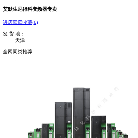
艾默生尼得科变频器专卖
进店逛逛
收藏
(
0
)
发 货 地：
天津
全网同类推荐