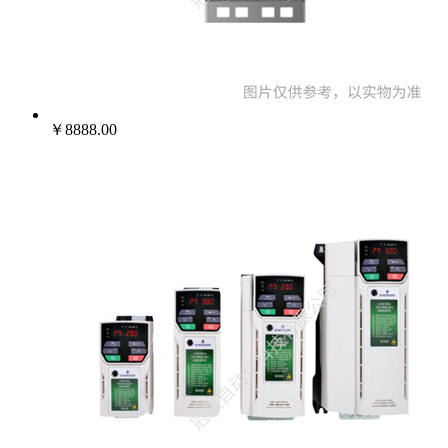
022-25229668
￥8888.00