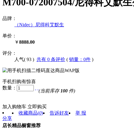
M700-072007504/尼得科艾默
品牌：
（Nidec）尼得科艾默生
单价：
￥
8888.00
评分：
人气(
93
)
共有 0 条评价
(
销量：0件
)
手机扫购有惊喜
数量：
(当前库存
100
件)
加入购物车
立即购买
收藏商品
(
0
)
告诉好友
举 报
分享
店长精品橱窗推荐