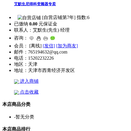
艾默生尼得科变频器专卖
[自营店铺第7年] 指数:6
已缴纳
0.00
元保证金
联系人：
艾默生(先生) 经理
咨询：
会员：
[
离线
]
[发信]
[加为商友]
邮件：
765194632@qq.com
电话：
15202232226
地区：
天津
地址：
天津市西青经济开发区
进入商铺
点击收藏
本店商品分类
-
暂无分类
本店商品排行