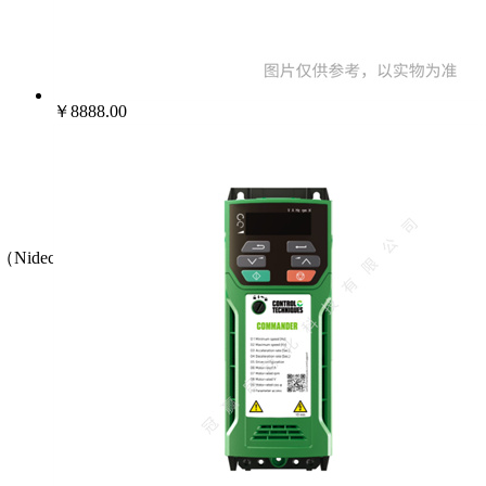
￥8888.00
（Nidec）