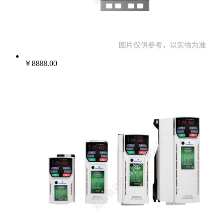
022-25229668
￥8888.00