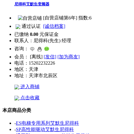
尼得科艾默生变频器
[自营店铺第6年] 指数:6
通过认证
[诚信档案]
已缴纳
0.00
元保证金
联系人：
尼得科(先生) 经理
咨询：
会员：
[
离线
]
[发信]
[加为商友]
电话：
15202232226
地区：
天津
地址：
天津市北辰区
进入商铺
点击收藏
本店商品分类
-
ES电梯专用系列艾默生尼得科
-
SP高性能驱动艾默生尼得科