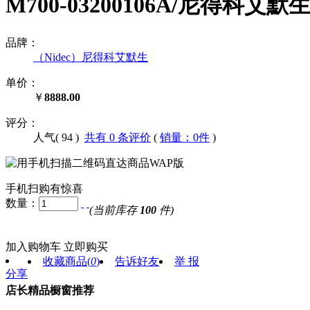
M700-03200106A/尼得科艾
品牌：
（Nidec）尼得科艾默生
单价：
￥
8888.00
评分：
人气(
94
)
共有 0 条评价
(
销量：0件
)
手机扫购有惊喜
数量：
(当前库存
100
件)
加入购物车
立即购买
收藏商品
(
0
)
告诉好友
举 报
分享
店长精品橱窗推荐