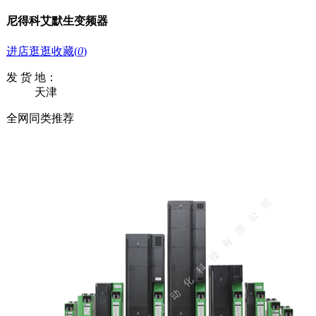
尼得科艾默生变频器
进店逛逛
收藏
(
0
)
发 货 地：
天津
全网同类推荐