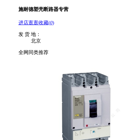
施耐德塑壳断路器专营
进店逛逛
收藏
(
0
)
发 货 地：
北京
全网同类推荐