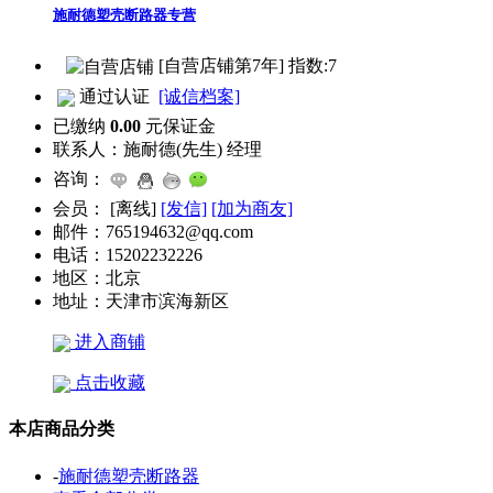
施耐德塑壳断路器专营
[自营店铺第7年] 指数:7
通过认证
[诚信档案]
已缴纳
0.00
元保证金
联系人：
施耐德(先生) 经理
咨询：
会员：
[
离线
]
[发信]
[加为商友]
邮件：
765194632@qq.com
电话：
15202232226
地区：
北京
地址：
天津市滨海新区
进入商铺
点击收藏
本店商品分类
-
施耐德塑壳断路器