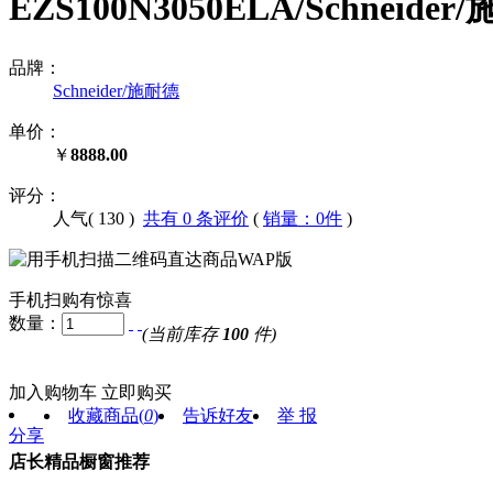
EZS100N3050ELA/Schnei
品牌：
Schneider/施耐德
单价：
￥
8888.00
评分：
人气(
130
)
共有 0 条评价
(
销量：0件
)
手机扫购有惊喜
数量：
(当前库存
100
件)
加入购物车
立即购买
收藏商品
(
0
)
告诉好友
举 报
分享
店长精品橱窗推荐