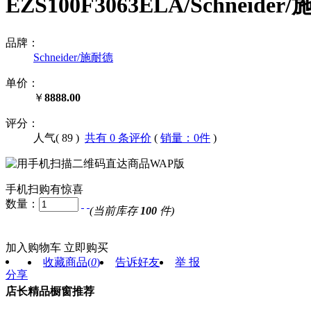
EZS100F3063ELA/Schnei
品牌：
Schneider/施耐德
单价：
￥
8888.00
评分：
人气(
89
)
共有 0 条评价
(
销量：0件
)
手机扫购有惊喜
数量：
(当前库存
100
件)
加入购物车
立即购买
收藏商品
(
0
)
告诉好友
举 报
分享
店长精品橱窗推荐