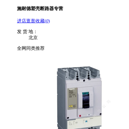
施耐德塑壳断路器专营
进店逛逛
收藏
(
0
)
发 货 地：
北京
全网同类推荐