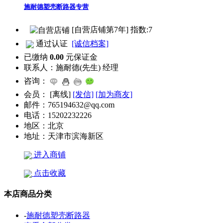
施耐德塑壳断路器专营
[自营店铺第7年] 指数:7
通过认证
[诚信档案]
已缴纳
0.00
元保证金
联系人：
施耐德(先生) 经理
咨询：
会员：
[
离线
]
[发信]
[加为商友]
邮件：
765194632@qq.com
电话：
15202232226
地区：
北京
地址：
天津市滨海新区
进入商铺
点击收藏
本店商品分类
-
施耐德塑壳断路器