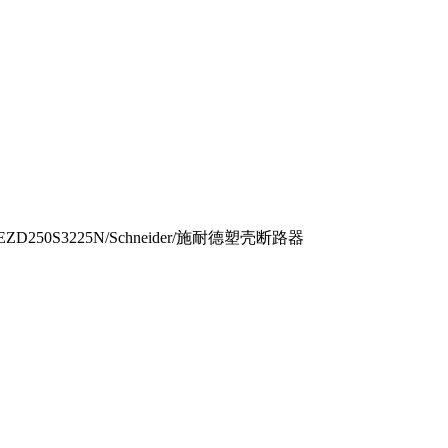
EZD250S3225N/Schneider/施耐德塑壳断路器