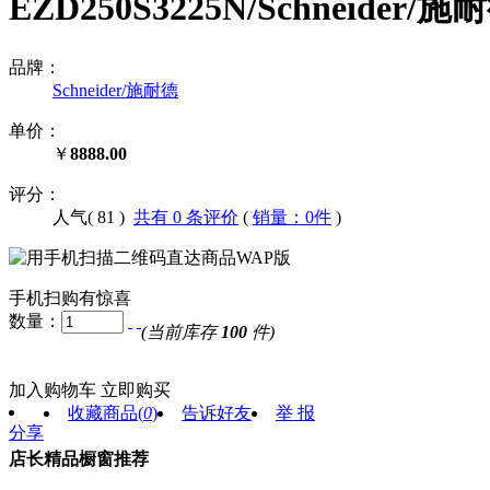
EZD250S3225N/Schneide
品牌：
Schneider/施耐德
单价：
￥
8888.00
评分：
人气(
81
)
共有 0 条评价
(
销量：0件
)
手机扫购有惊喜
数量：
(当前库存
100
件)
加入购物车
立即购买
收藏商品
(
0
)
告诉好友
举 报
分享
店长精品橱窗推荐