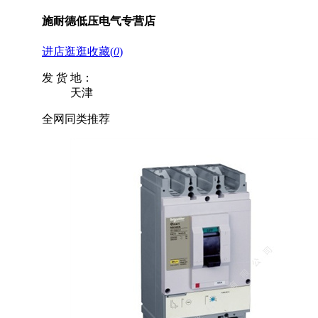
施耐德低压电气专营店
进店逛逛
收藏
(
0
)
发 货 地：
天津
全网同类推荐