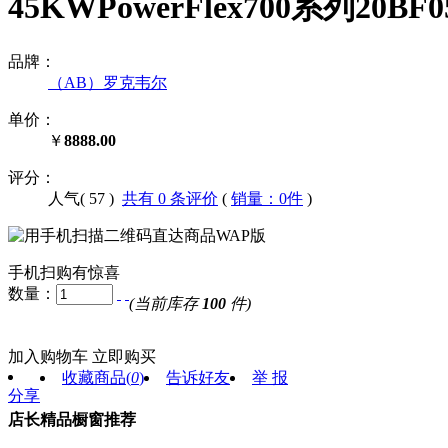
45KWPowerFlex700系列20
品牌：
（AB）罗克韦尔
单价：
￥
8888.00
评分：
人气(
57
)
共有 0 条评价
(
销量：0件
)
手机扫购有惊喜
数量：
(当前库存
100
件)
加入购物车
立即购买
收藏商品
(
0
)
告诉好友
举 报
分享
店长精品橱窗推荐