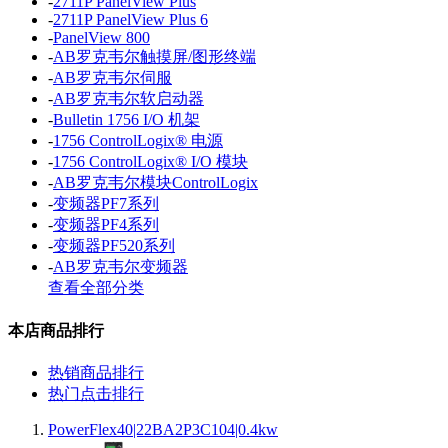
-
2711P PanelView Plus
-
2711P PanelView Plus 6
-
PanelView 800
-
AB罗克韦尔触摸屏/图形终端
-
AB罗克韦尔伺服
-
AB罗克韦尔软启动器
-
Bulletin 1756 I/O 机架
-
1756 ControlLogix® 电源
-
1756 ControlLogix® I/O 模块
-
AB罗克韦尔模块ControlLogix
-
变频器PF7系列
-
变频器PF4系列
-
变频器PF520系列
-
AB罗克韦尔变频器
查看全部分类
本店商品排行
热销商品排行
热门点击排行
PowerFlex40|22BA2P3C104|0.4kw