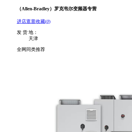
（Allen-Bradley）罗克韦尔变频器专营
进店逛逛
收藏
(
0
)
发 货 地：
天津
全网同类推荐