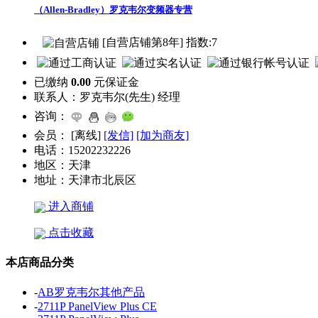
（Allen-Bradley）罗克韦尔变频器专营
[自营店铺第8年] 指数:7
已缴纳
0.00
元保证金
联系人：
罗克韦尔(先生) 经理
咨询：
会员：
[
离线
]
[发信]
[加为商友]
电话：
15202232226
地区：
天津
地址：
天津市北辰区
进入商铺
点击收藏
本店商品分类
-
AB罗克韦尔其他产品
-
2711P PanelView Plus CE