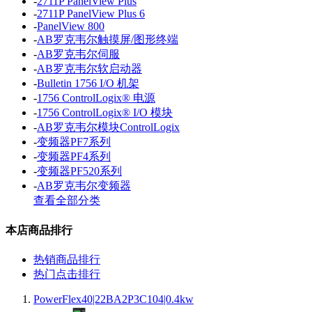
-
2711P PanelView Plus
-
2711P PanelView Plus 6
-
PanelView 800
-
AB罗克韦尔触摸屏/图形终端
-
AB罗克韦尔伺服
-
AB罗克韦尔软启动器
-
Bulletin 1756 I/O 机架
-
1756 ControlLogix® 电源
-
1756 ControlLogix® I/O 模块
-
AB罗克韦尔模块ControlLogix
-
变频器PF7系列
-
变频器PF4系列
-
变频器PF520系列
-
AB罗克韦尔变频器
查看全部分类
本店商品排行
热销商品排行
热门点击排行
PowerFlex40|22BA2P3C104|0.4kw