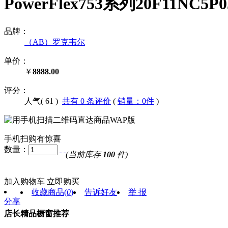
PowerFlex753系列20F11N
品牌：
（AB）罗克韦尔
单价：
￥
8888.00
评分：
人气(
61
)
共有 0 条评价
(
销量：0件
)
手机扫购有惊喜
数量：
(当前库存
100
件)
加入购物车
立即购买
收藏商品
(
0
)
告诉好友
举 报
分享
店长精品橱窗推荐