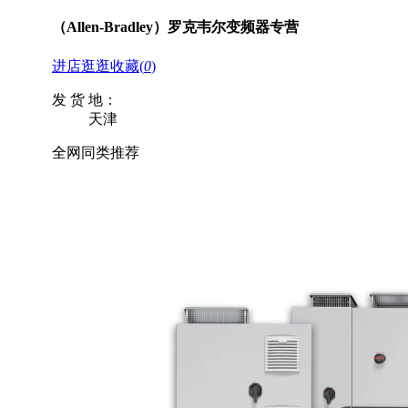
（Allen-Bradley）罗克韦尔变频器专营
进店逛逛
收藏
(
0
)
发 货 地：
天津
全网同类推荐