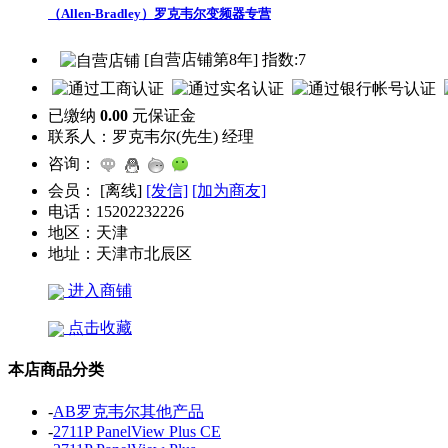
（Allen-Bradley）罗克韦尔变频器专营
[自营店铺第8年] 指数:7
已缴纳
0.00
元保证金
联系人：
罗克韦尔(先生) 经理
咨询：
会员：
[
离线
]
[发信]
[加为商友]
电话：
15202232226
地区：
天津
地址：
天津市北辰区
进入商铺
点击收藏
本店商品分类
-
AB罗克韦尔其他产品
-
2711P PanelView Plus CE