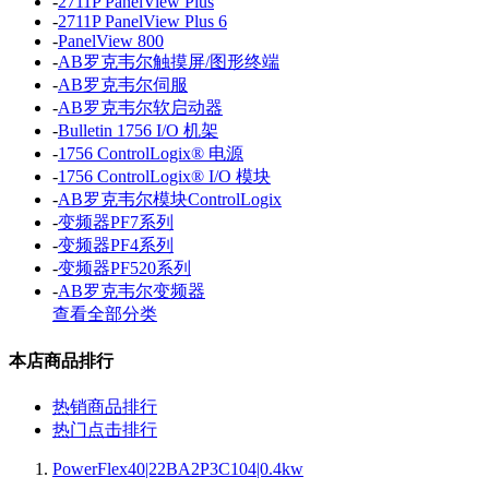
-
2711P PanelView Plus
-
2711P PanelView Plus 6
-
PanelView 800
-
AB罗克韦尔触摸屏/图形终端
-
AB罗克韦尔伺服
-
AB罗克韦尔软启动器
-
Bulletin 1756 I/O 机架
-
1756 ControlLogix® 电源
-
1756 ControlLogix® I/O 模块
-
AB罗克韦尔模块ControlLogix
-
变频器PF7系列
-
变频器PF4系列
-
变频器PF520系列
-
AB罗克韦尔变频器
查看全部分类
本店商品排行
热销商品排行
热门点击排行
PowerFlex40|22BA2P3C104|0.4kw