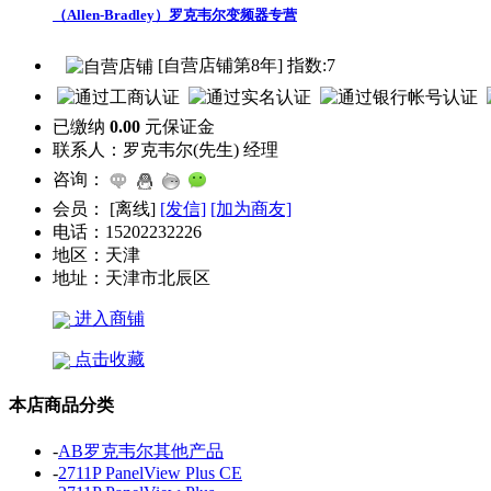
（Allen-Bradley）罗克韦尔变频器专营
[自营店铺第8年] 指数:7
已缴纳
0.00
元保证金
联系人：
罗克韦尔(先生) 经理
咨询：
会员：
[
离线
]
[发信]
[加为商友]
电话：
15202232226
地区：
天津
地址：
天津市北辰区
进入商铺
点击收藏
本店商品分类
-
AB罗克韦尔其他产品
-
2711P PanelView Plus CE