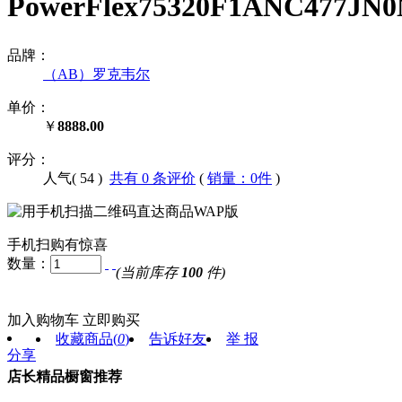
PowerFlex75320F1ANC47
品牌：
（AB）罗克韦尔
单价：
￥
8888.00
评分：
人气(
54
)
共有 0 条评价
(
销量：0件
)
手机扫购有惊喜
数量：
(当前库存
100
件)
加入购物车
立即购买
收藏商品
(
0
)
告诉好友
举 报
分享
店长精品橱窗推荐