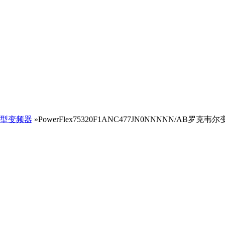
型变频器
»PowerFlex75320F1ANC477JN0NNNNN/AB罗克韦