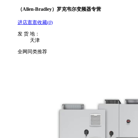
（Allen-Bradley）罗克韦尔变频器专营
进店逛逛
收藏
(
0
)
发 货 地：
天津
全网同类推荐