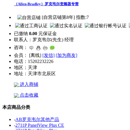
（Allen-Bradley）罗克韦尔变频器专营
[自营店铺第8年] 指数:7
已缴纳
0.00
元保证金
联系人：
罗克韦尔(先生) 经理
咨询：
会员：
[
离线
]
[发信]
[加为商友]
电话：
15202232226
地区：
天津
地址：
天津市北辰区
进入商铺
点击收藏
本店商品分类
-
AB罗克韦尔其他产品
-
2711P PanelView Plus CE