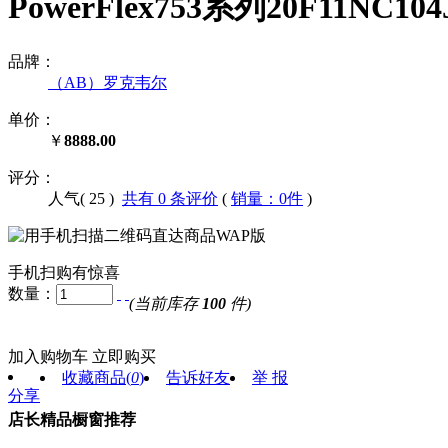
PowerFlex753系列20F11N
品牌：
（AB）罗克韦尔
单价：
￥
8888.00
评分：
人气(
25
)
共有 0 条评价
(
销量：0件
)
手机扫购有惊喜
数量：
(当前库存
100
件)
加入购物车
立即购买
收藏商品
(
0
)
告诉好友
举 报
分享
店长精品橱窗推荐