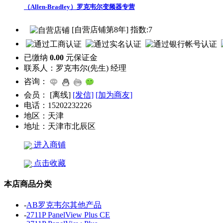
（Allen-Bradley）罗克韦尔变频器专营
[自营店铺第8年] 指数:7
已缴纳
0.00
元保证金
联系人：
罗克韦尔(先生) 经理
咨询：
会员：
[
离线
]
[发信]
[加为商友]
电话：
15202232226
地区：
天津
地址：
天津市北辰区
进入商铺
点击收藏
本店商品分类
-
AB罗克韦尔其他产品
-
2711P PanelView Plus CE