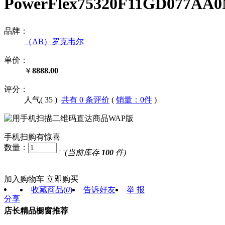
PowerFlex75320F11GD07
品牌：
（AB）罗克韦尔
单价：
￥
8888.00
评分：
人气(
35
)
共有 0 条评价
(
销量：0件
)
手机扫购有惊喜
数量：
(当前库存
100
件)
加入购物车
立即购买
收藏商品
(
0
)
告诉好友
举 报
分享
店长精品橱窗推荐