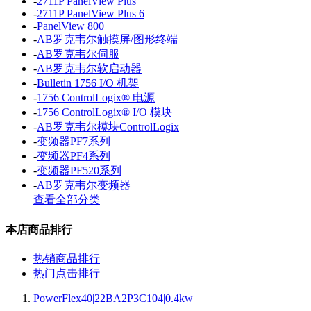
-
2711P PanelView Plus
-
2711P PanelView Plus 6
-
PanelView 800
-
AB罗克韦尔触摸屏/图形终端
-
AB罗克韦尔伺服
-
AB罗克韦尔软启动器
-
Bulletin 1756 I/O 机架
-
1756 ControlLogix® 电源
-
1756 ControlLogix® I/O 模块
-
AB罗克韦尔模块ControlLogix
-
变频器PF7系列
-
变频器PF4系列
-
变频器PF520系列
-
AB罗克韦尔变频器
查看全部分类
本店商品排行
热销商品排行
热门点击排行
PowerFlex40|22BA2P3C104|0.4kw