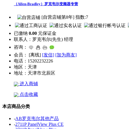
（Allen-Bradley）罗克韦尔变频器专营
[自营店铺第8年] 指数:7
已缴纳
0.00
元保证金
联系人：
罗克韦尔(先生) 经理
咨询：
会员：
[
离线
]
[发信]
[加为商友]
电话：
15202232226
地区：
天津
地址：
天津市北辰区
进入商铺
点击收藏
本店商品分类
-
AB罗克韦尔其他产品
-
2711P PanelView Plus CE