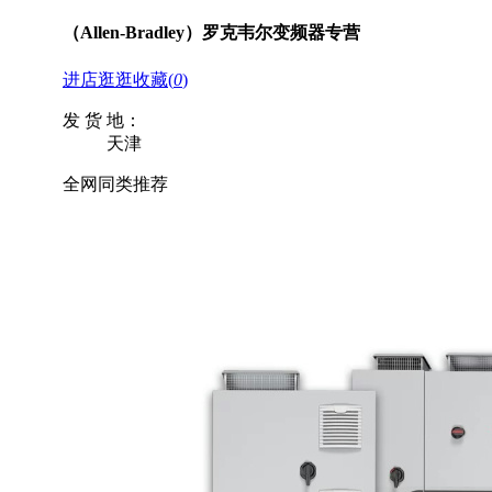
（Allen-Bradley）罗克韦尔变频器专营
进店逛逛
收藏
(
0
)
发 货 地：
天津
全网同类推荐