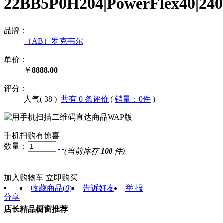
22BB5P0H204|PowerFlex4
品牌：
（AB）罗克韦尔
单价：
￥
8888.00
评分：
人气(
38
)
共有 0 条评价
(
销量：0件
)
手机扫购有惊喜
数量：
(当前库存
100
件)
加入购物车
立即购买
收藏商品
(
0
)
告诉好友
举 报
分享
店长精品橱窗推荐