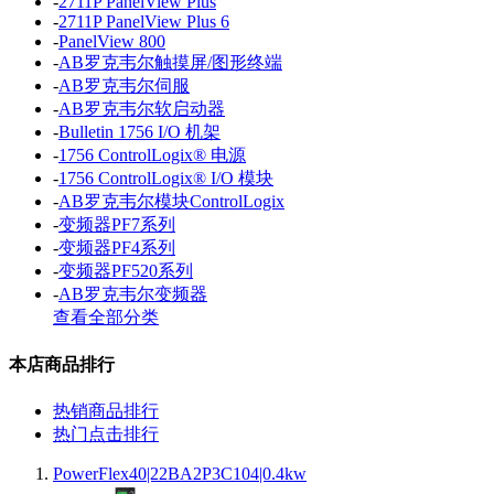
-
2711P PanelView Plus
-
2711P PanelView Plus 6
-
PanelView 800
-
AB罗克韦尔触摸屏/图形终端
-
AB罗克韦尔伺服
-
AB罗克韦尔软启动器
-
Bulletin 1756 I/O 机架
-
1756 ControlLogix® 电源
-
1756 ControlLogix® I/O 模块
-
AB罗克韦尔模块ControlLogix
-
变频器PF7系列
-
变频器PF4系列
-
变频器PF520系列
-
AB罗克韦尔变频器
查看全部分类
本店商品排行
热销商品排行
热门点击排行
PowerFlex40|22BA2P3C104|0.4kw