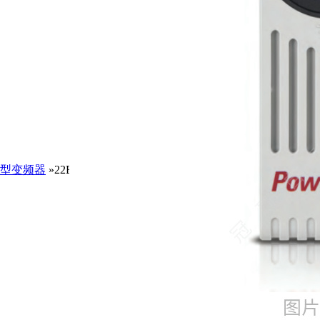
型变频器
»22BB5P0H204|PowerFlex40|240VAC|0.75KW/A