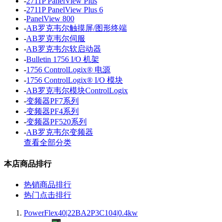
-
2711P PanelView Plus
-
2711P PanelView Plus 6
-
PanelView 800
-
AB罗克韦尔触摸屏/图形终端
-
AB罗克韦尔伺服
-
AB罗克韦尔软启动器
-
Bulletin 1756 I/O 机架
-
1756 ControlLogix® 电源
-
1756 ControlLogix® I/O 模块
-
AB罗克韦尔模块ControlLogix
-
变频器PF7系列
-
变频器PF4系列
-
变频器PF520系列
-
AB罗克韦尔变频器
查看全部分类
本店商品排行
热销商品排行
热门点击排行
PowerFlex40|22BA2P3C104|0.4kw