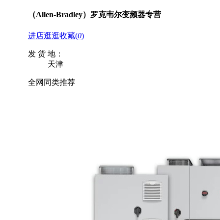
（Allen-Bradley）罗克韦尔变频器专营
进店逛逛
收藏
(
0
)
发 货 地：
天津
全网同类推荐