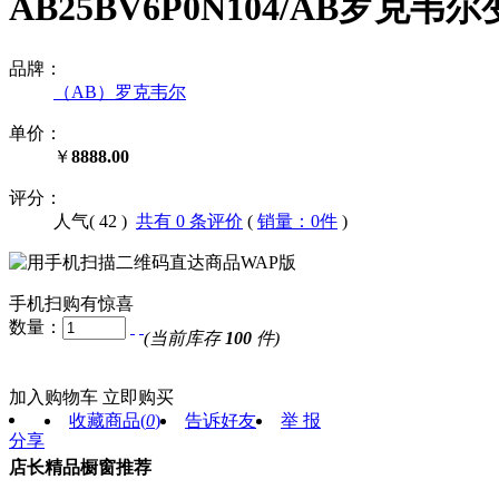
AB25BV6P0N104/AB罗克韦尔变频
品牌：
（AB）罗克韦尔
单价：
￥
8888.00
评分：
人气(
42
)
共有 0 条评价
(
销量：0件
)
手机扫购有惊喜
数量：
(当前库存
100
件)
加入购物车
立即购买
收藏商品
(
0
)
告诉好友
举 报
分享
店长精品橱窗推荐