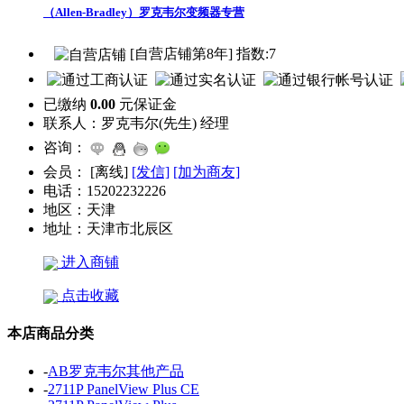
（Allen-Bradley）罗克韦尔变频器专营
[自营店铺第8年] 指数:7
已缴纳
0.00
元保证金
联系人：
罗克韦尔(先生) 经理
咨询：
会员：
[
离线
]
[发信]
[加为商友]
电话：
15202232226
地区：
天津
地址：
天津市北辰区
进入商铺
点击收藏
本店商品分类
-
AB罗克韦尔其他产品
-
2711P PanelView Plus CE