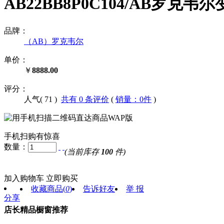
AB22BB8P0C104/AB罗克韦尔变频
品牌：
（AB）罗克韦尔
单价：
￥
8888.00
评分：
人气(
71
)
共有 0 条评价
(
销量：0件
)
手机扫购有惊喜
数量：
(当前库存
100
件)
加入购物车
立即购买
收藏商品
(
0
)
告诉好友
举 报
分享
店长精品橱窗推荐