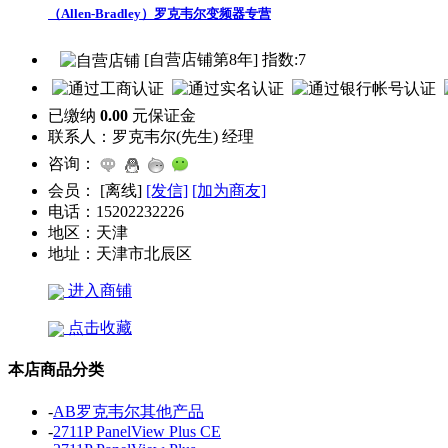
（Allen-Bradley）罗克韦尔变频器专营
[自营店铺第8年] 指数:7
已缴纳
0.00
元保证金
联系人：
罗克韦尔(先生) 经理
咨询：
会员：
[
离线
]
[发信]
[加为商友]
电话：
15202232226
地区：
天津
地址：
天津市北辰区
进入商铺
点击收藏
本店商品分类
-
AB罗克韦尔其他产品
-
2711P PanelView Plus CE