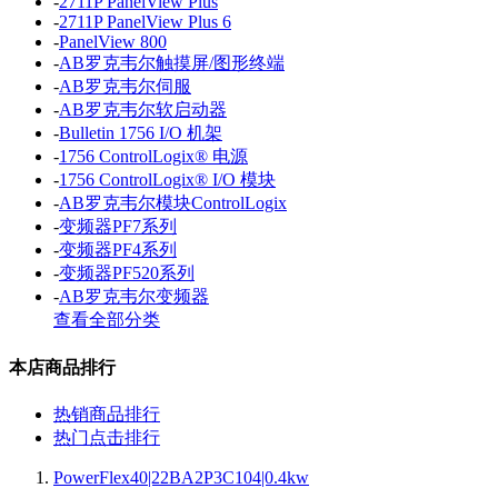
-
2711P PanelView Plus
-
2711P PanelView Plus 6
-
PanelView 800
-
AB罗克韦尔触摸屏/图形终端
-
AB罗克韦尔伺服
-
AB罗克韦尔软启动器
-
Bulletin 1756 I/O 机架
-
1756 ControlLogix® 电源
-
1756 ControlLogix® I/O 模块
-
AB罗克韦尔模块ControlLogix
-
变频器PF7系列
-
变频器PF4系列
-
变频器PF520系列
-
AB罗克韦尔变频器
查看全部分类
本店商品排行
热销商品排行
热门点击排行
PowerFlex40|22BA2P3C104|0.4kw