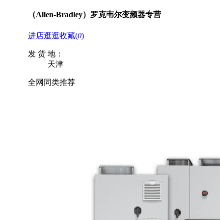
（Allen-Bradley）罗克韦尔变频器专营
进店逛逛
收藏
(
0
)
发 货 地：
天津
全网同类推荐