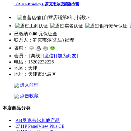
（Allen-Bradley）罗克韦尔变频器专营
[自营店铺第8年] 指数:7
已缴纳
0.00
元保证金
联系人：
罗克韦尔(先生) 经理
咨询：
会员：
[
离线
]
[发信]
[加为商友]
电话：
15202232226
地区：
天津
地址：
天津市北辰区
进入商铺
点击收藏
本店商品分类
-
AB罗克韦尔其他产品
-
2711P PanelView Plus CE