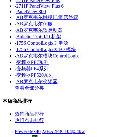
-
2711P PanelView Plus
-
2711P PanelView Plus 6
-
PanelView 800
-
AB罗克韦尔触摸屏/图形终端
-
AB罗克韦尔伺服
-
AB罗克韦尔软启动器
-
Bulletin 1756 I/O 机架
-
1756 ControlLogix® 电源
-
1756 ControlLogix® I/O 模块
-
AB罗克韦尔模块ControlLogix
-
变频器PF7系列
-
变频器PF4系列
-
变频器PF520系列
-
AB罗克韦尔变频器
查看全部分类
本店商品排行
热销商品排行
热门点击排行
PowerFlex40|22BA2P3C104|0.4kw