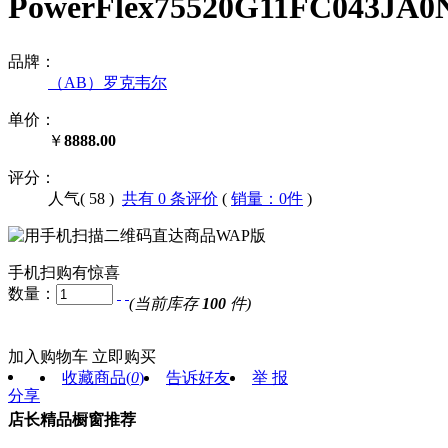
PowerFlex75520G11FC04
品牌：
（AB）罗克韦尔
单价：
￥
8888.00
评分：
人气(
58
)
共有 0 条评价
(
销量：0件
)
手机扫购有惊喜
数量：
(当前库存
100
件)
加入购物车
立即购买
收藏商品
(
0
)
告诉好友
举 报
分享
店长精品橱窗推荐