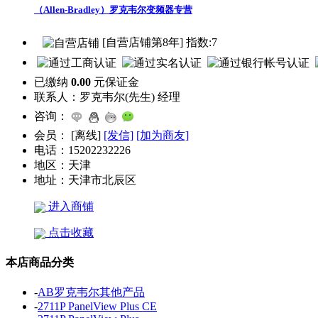
（Allen-Bradley）罗克韦尔变频器专营
[自营店铺第8年] 指数:7
已缴纳
0.00
元保证金
联系人：
罗克韦尔(先生) 经理
咨询：
会员：
[
离线
]
[发信]
[加为商友]
电话：
15202232226
地区：
天津
地址：
天津市北辰区
进入商铺
点击收藏
本店商品分类
-
AB罗克韦尔其他产品
-
2711P PanelView Plus CE