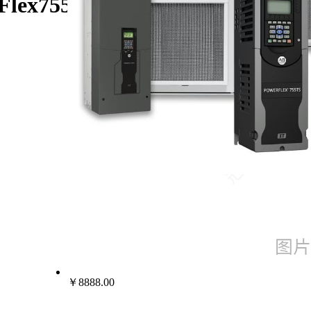
erFlex755/AB罗克韦尔变频器
￥8888.00