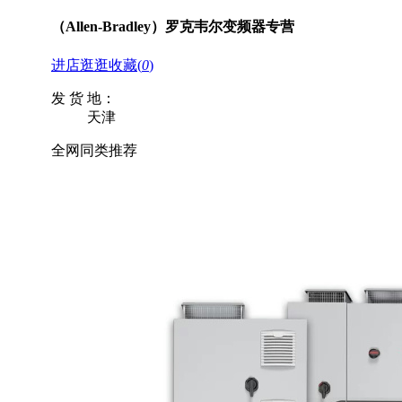
（Allen-Bradley）罗克韦尔变频器专营
进店逛逛
收藏
(
0
)
发 货 地：
天津
全网同类推荐