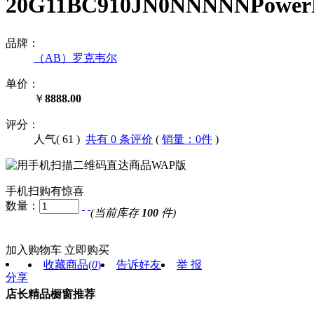
20G11BC910JN0NNNNNPow
品牌：
（AB）罗克韦尔
单价：
￥
8888.00
评分：
人气(
61
)
共有 0 条评价
(
销量：0件
)
手机扫购有惊喜
数量：
(当前库存
100
件)
加入购物车
立即购买
收藏商品
(
0
)
告诉好友
举 报
分享
店长精品橱窗推荐