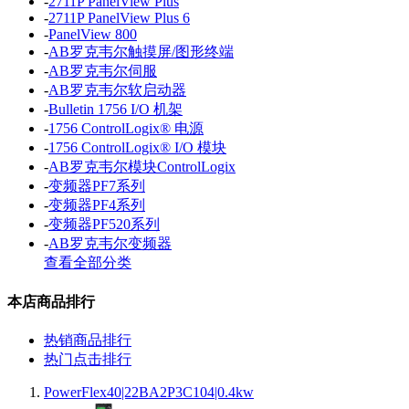
-
2711P PanelView Plus
-
2711P PanelView Plus 6
-
PanelView 800
-
AB罗克韦尔触摸屏/图形终端
-
AB罗克韦尔伺服
-
AB罗克韦尔软启动器
-
Bulletin 1756 I/O 机架
-
1756 ControlLogix® 电源
-
1756 ControlLogix® I/O 模块
-
AB罗克韦尔模块ControlLogix
-
变频器PF7系列
-
变频器PF4系列
-
变频器PF520系列
-
AB罗克韦尔变频器
查看全部分类
本店商品排行
热销商品排行
热门点击排行
PowerFlex40|22BA2P3C104|0.4kw