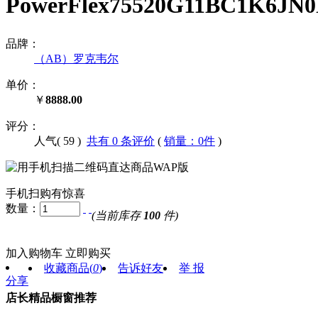
PowerFlex75520G11BC1K
品牌：
（AB）罗克韦尔
单价：
￥
8888.00
评分：
人气(
59
)
共有 0 条评价
(
销量：0件
)
手机扫购有惊喜
数量：
(当前库存
100
件)
加入购物车
立即购买
收藏商品
(
0
)
告诉好友
举 报
分享
店长精品橱窗推荐