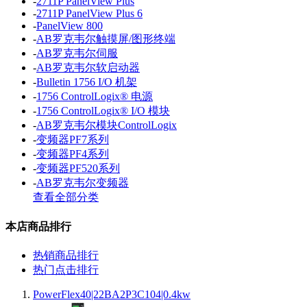
-
2711P PanelView Plus
-
2711P PanelView Plus 6
-
PanelView 800
-
AB罗克韦尔触摸屏/图形终端
-
AB罗克韦尔伺服
-
AB罗克韦尔软启动器
-
Bulletin 1756 I/O 机架
-
1756 ControlLogix® 电源
-
1756 ControlLogix® I/O 模块
-
AB罗克韦尔模块ControlLogix
-
变频器PF7系列
-
变频器PF4系列
-
变频器PF520系列
-
AB罗克韦尔变频器
查看全部分类
本店商品排行
热销商品排行
热门点击排行
PowerFlex40|22BA2P3C104|0.4kw