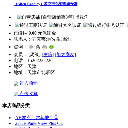
（Allen-Bradley）罗克韦尔变频器专营
[自营店铺第8年] 指数:7
已缴纳
0.00
元保证金
联系人：
罗克韦尔(先生) 经理
咨询：
会员：
[
离线
]
[发信]
[加为商友]
电话：
15202232226
地区：
天津
地址：
天津市北辰区
进入商铺
点击收藏
本店商品分类
-
AB罗克韦尔其他产品
-
2711P PanelView Plus CE