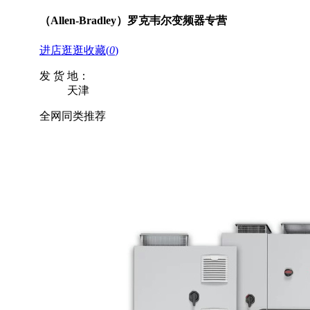
（Allen-Bradley）罗克韦尔变频器专营
进店逛逛
收藏
(
0
)
发 货 地：
天津
全网同类推荐