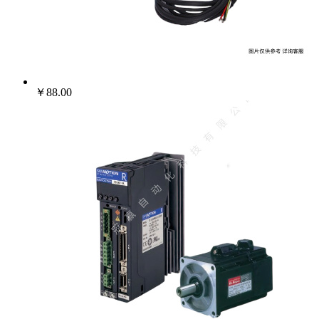
022-25229668
￥88.00