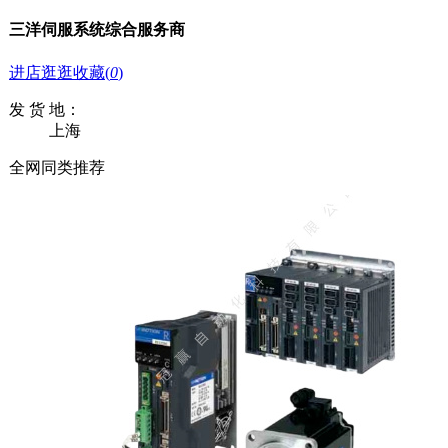
三洋伺服系统综合服务商
进店逛逛
收藏
(
0
)
发 货 地：
上海
全网同类推荐