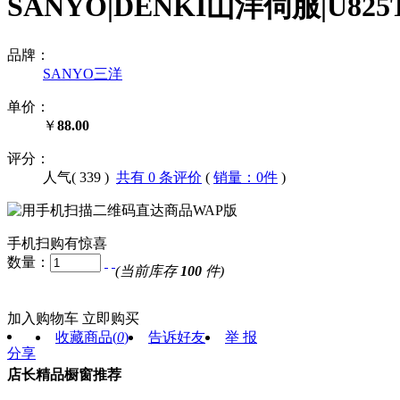
SANYO|DENKI山洋伺服|U825T-
品牌：
SANYO三洋
单价：
￥
88.00
评分：
人气(
339
)
共有 0 条评价
(
销量：0件
)
手机扫购有惊喜
数量：
(当前库存
100
件)
加入购物车
立即购买
收藏商品
(
0
)
告诉好友
举 报
分享
店长精品橱窗推荐