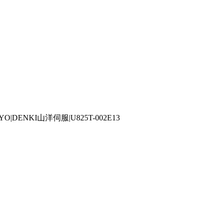
YO|DENKI山洋伺服|U825T-002E13