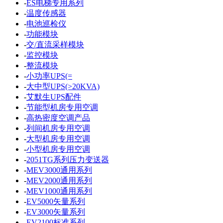
-
ES电梯专用系列
-
温度传感器
-
电池巡检仪
-
功能模块
-
交/直流采样模块
-
监控模块
-
整流模块
-
小功率UPS(=
-
大中型UPS(>20KVA)
-
艾默生UPS配件
-
节能型机房专用空调
-
高热密度空调产品
-
列间机房专用空调
-
大型机房专用空调
-
小型机房专用空调
-
2051TG系列压力变送器
-
MEV3000通用系列
-
MEV2000通用系列
-
MEV1000通用系列
-
EV5000矢量系列
-
EV3000矢量系列
-
EV2100标准系列