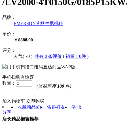
/EV2000-4T0150G/0185
品牌：
EMERSON艾默生尼得科
单价：
￥
8888.00
评分：
人气(
70
)
共有 0 条评价
(
销量：0件
)
手机扫购有惊喜
数量：
(当前库存
100
件)
加入购物车
立即购买
收藏商品
(
0
)
告诉好友
举 报
分享
店长精品橱窗推荐