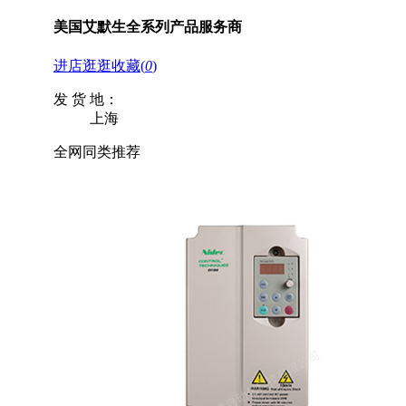
美国艾默生全系列产品服务商
进店逛逛
收藏
(
0
)
发 货 地：
上海
全网同类推荐