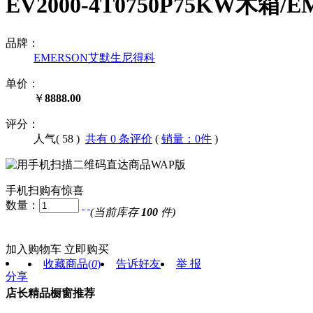
EV2000-4T0750P75KW木
品牌：
EMERSON艾默生尼得科
单价：
￥
8888.00
评分：
人气(
58
)
共有 0 条评价
(
销量：0件
)
手机扫购有惊喜
数量：
(当前库存
100
件)
加入购物车
立即购买
收藏商品
(
0
)
告诉好友
举 报
分享
店长精品橱窗推荐