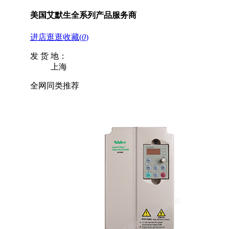
美国艾默生全系列产品服务商
进店逛逛
收藏
(
0
)
发 货 地：
上海
全网同类推荐