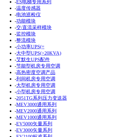
-
ES电梯专用系列
-
温度传感器
-
电池巡检仪
-
功能模块
-
交/直流采样模块
-
监控模块
-
整流模块
-
小功率UPS(=
-
大中型UPS(>20KVA)
-
艾默生UPS配件
-
节能型机房专用空调
-
高热密度空调产品
-
列间机房专用空调
-
大型机房专用空调
-
小型机房专用空调
-
2051TG系列压力变送器
-
MEV3000通用系列
-
MEV2000通用系列
-
MEV1000通用系列
-
EV5000矢量系列
-
EV3000矢量系列
-
EV2100标准系列