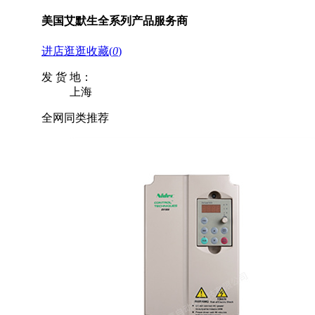
美国艾默生全系列产品服务商
进店逛逛
收藏
(
0
)
发 货 地：
上海
全网同类推荐