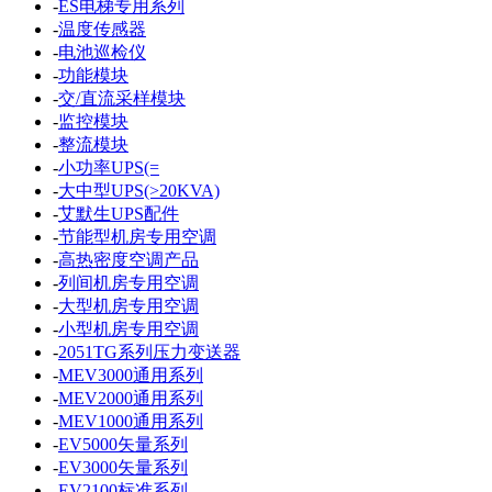
-
ES电梯专用系列
-
温度传感器
-
电池巡检仪
-
功能模块
-
交/直流采样模块
-
监控模块
-
整流模块
-
小功率UPS(=
-
大中型UPS(>20KVA)
-
艾默生UPS配件
-
节能型机房专用空调
-
高热密度空调产品
-
列间机房专用空调
-
大型机房专用空调
-
小型机房专用空调
-
2051TG系列压力变送器
-
MEV3000通用系列
-
MEV2000通用系列
-
MEV1000通用系列
-
EV5000矢量系列
-
EV3000矢量系列
-
EV2100标准系列