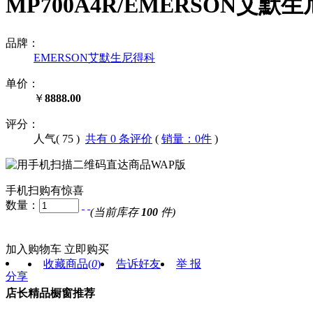
MP700A4R/EMERSON艾
品牌：
EMERSON艾默生尼得科
单价：
￥
8888.00
评分：
人气(
75
)
共有 0 条评价
(
销量：0件
)
手机扫购有惊喜
数量：
(当前库存
100
件)
加入购物车
立即购买
收藏商品
(
0
)
告诉好友
举 报
分享
店长精品橱窗推荐