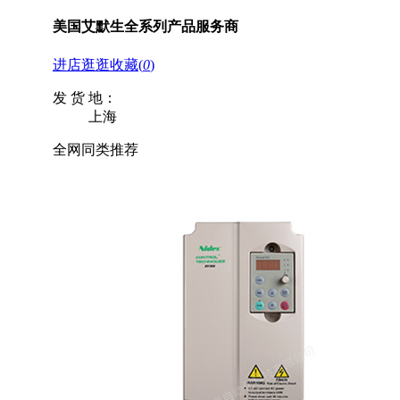
美国艾默生全系列产品服务商
进店逛逛
收藏
(
0
)
发 货 地：
上海
全网同类推荐