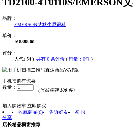
TD2100-4T0110S/EMER
品牌：
EMERSON艾默生尼得科
单价：
￥
8888.00
评分：
人气(
54
)
共有 0 条评价
(
销量：0件
)
手机扫购有惊喜
数量：
(当前库存
100
件)
加入购物车
立即购买
收藏商品
(
0
)
告诉好友
举 报
分享
店长精品橱窗推荐