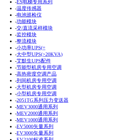
-
ES电梯专用系列
-
温度传感器
-
电池巡检仪
-
功能模块
-
交/直流采样模块
-
监控模块
-
整流模块
-
小功率UPS(=
-
大中型UPS(>20KVA)
-
艾默生UPS配件
-
节能型机房专用空调
-
高热密度空调产品
-
列间机房专用空调
-
大型机房专用空调
-
小型机房专用空调
-
2051TG系列压力变送器
-
MEV3000通用系列
-
MEV2000通用系列
-
MEV1000通用系列
-
EV5000矢量系列
-
EV3000矢量系列
-
EV2100标准系列