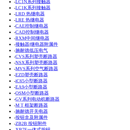
-
LC1N系列接触器
-
LC1K系列接触器
-
LRD 热继电器
-
LRE 热继电器
-
CAE控制继电器
-
CAD控制继电器
-
RXM中间继电器
-
接触器|继电器附属件
-
施耐德低压电气
-
CVS系列塑壳断路器
-
NSX系列塑壳断路器
-
MVS系列空气断路器
-
EZD塑壳断路器
-
iC65小型断路器
-
EA9小型断路器
-
OSM小型断路器
-
GV系列电动机断路器
-
M T 框架断路器
-
施耐德开关电器
-
按钮盒及附属件
-
ZB2B 按钮附件
-
XB7E一体式按钮