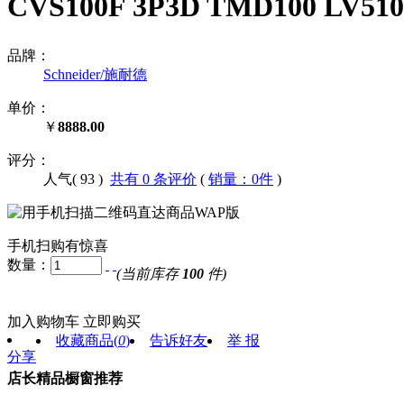
CVS100F 3P3D TMD100 LV5
品牌：
Schneider/施耐德
单价：
￥
8888.00
评分：
人气(
93
)
共有 0 条评价
(
销量：0件
)
手机扫购有惊喜
数量：
(当前库存
100
件)
加入购物车
立即购买
收藏商品
(
0
)
告诉好友
举 报
分享
店长精品橱窗推荐