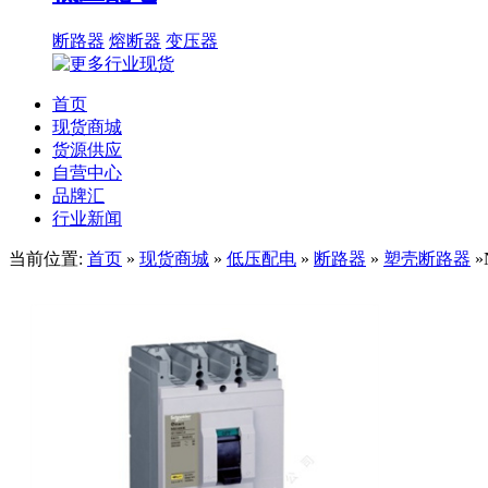
断路器
熔断器
变压器
首页
现货商城
货源供应
自营中心
品牌汇
行业新闻
当前位置:
首页
»
现货商城
»
低压配电
»
断路器
»
塑壳断路器
»