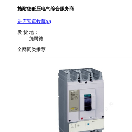
施耐德低压电气综合服务商
进店逛逛
收藏
(
0
)
发 货 地：
施耐德
全网同类推荐