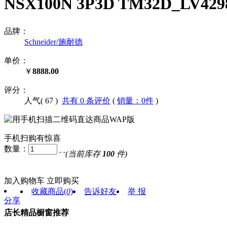
NSX100N 3P3D TM32D_LV4
品牌：
Schneider/施耐德
单价：
￥
8888.00
评分：
人气(
67
)
共有 0 条评价
(
销量：0件
)
手机扫购有惊喜
数量：
(当前库存
100
件)
加入购物车
立即购买
收藏商品
(
0
)
告诉好友
举 报
分享
店长精品橱窗推荐