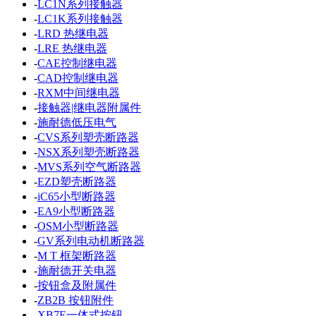
-
LC1N系列接触器
-
LC1K系列接触器
-
LRD 热继电器
-
LRE 热继电器
-
CAE控制继电器
-
CAD控制继电器
-
RXM中间继电器
-
接触器|继电器附属件
-
施耐德低压电气
-
CVS系列塑壳断路器
-
NSX系列塑壳断路器
-
MVS系列空气断路器
-
EZD塑壳断路器
-
iC65小型断路器
-
EA9小型断路器
-
OSM小型断路器
-
GV系列电动机断路器
-
M T 框架断路器
-
施耐德开关电器
-
按钮盒及附属件
-
ZB2B 按钮附件
-
XB7E一体式按钮