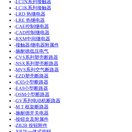
-
LC1N系列接触器
-
LC1K系列接触器
-
LRD 热继电器
-
LRE 热继电器
-
CAE控制继电器
-
CAD控制继电器
-
RXM中间继电器
-
接触器|继电器附属件
-
施耐德低压电气
-
CVS系列塑壳断路器
-
NSX系列塑壳断路器
-
MVS系列空气断路器
-
EZD塑壳断路器
-
iC65小型断路器
-
EA9小型断路器
-
OSM小型断路器
-
GV系列电动机断路器
-
M T 框架断路器
-
施耐德开关电器
-
按钮盒及附属件
-
ZB2B 按钮附件
-
XB7E一体式按钮