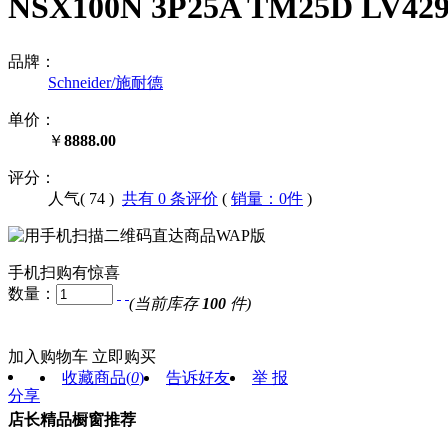
NSX100N 3P25A TM25D LV
品牌：
Schneider/施耐德
单价：
￥
8888.00
评分：
人气(
74
)
共有 0 条评价
(
销量：0件
)
手机扫购有惊喜
数量：
(当前库存
100
件)
加入购物车
立即购买
收藏商品
(
0
)
告诉好友
举 报
分享
店长精品橱窗推荐