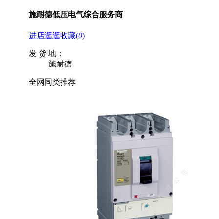
施耐德低压电气综合服务商
进店逛逛
收藏
(
0
)
发 货 地：
施耐德
全网同类推荐