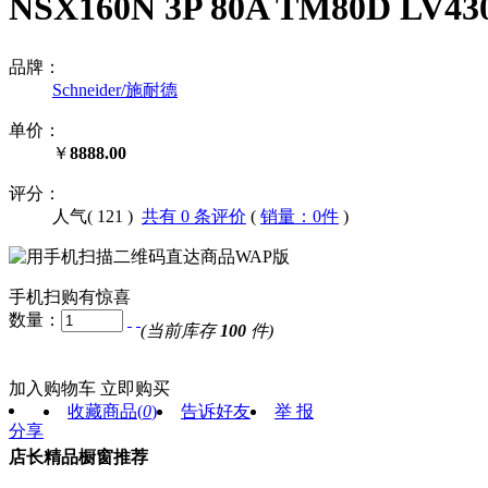
NSX160N 3P 80A TM80D LV
品牌：
Schneider/施耐德
单价：
￥
8888.00
评分：
人气(
121
)
共有 0 条评价
(
销量：0件
)
手机扫购有惊喜
数量：
(当前库存
100
件)
加入购物车
立即购买
收藏商品
(
0
)
告诉好友
举 报
分享
店长精品橱窗推荐