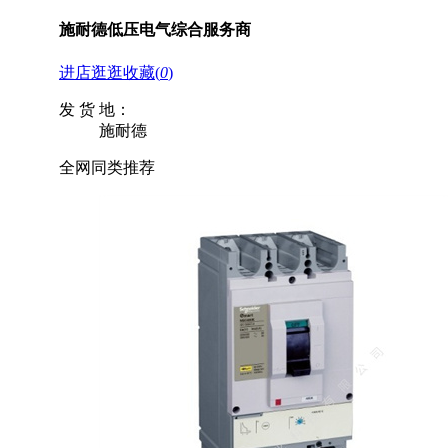
施耐德低压电气综合服务商
进店逛逛
收藏
(
0
)
发 货 地：
施耐德
全网同类推荐