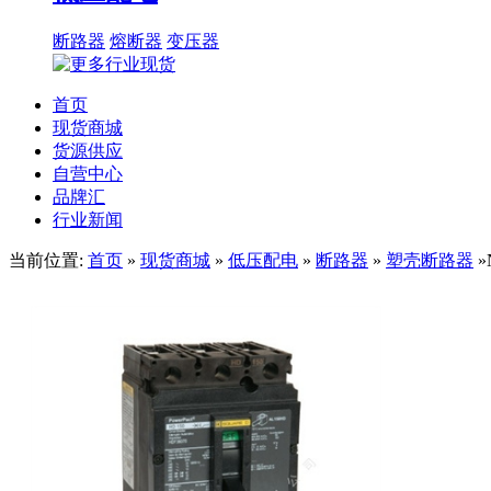
断路器
熔断器
变压器
首页
现货商城
货源供应
自营中心
品牌汇
行业新闻
当前位置:
首页
»
现货商城
»
低压配电
»
断路器
»
塑壳断路器
»