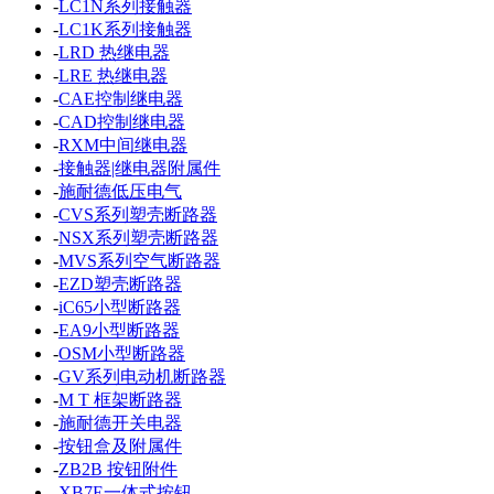
-
LC1N系列接触器
-
LC1K系列接触器
-
LRD 热继电器
-
LRE 热继电器
-
CAE控制继电器
-
CAD控制继电器
-
RXM中间继电器
-
接触器|继电器附属件
-
施耐德低压电气
-
CVS系列塑壳断路器
-
NSX系列塑壳断路器
-
MVS系列空气断路器
-
EZD塑壳断路器
-
iC65小型断路器
-
EA9小型断路器
-
OSM小型断路器
-
GV系列电动机断路器
-
M T 框架断路器
-
施耐德开关电器
-
按钮盒及附属件
-
ZB2B 按钮附件
-
XB7E一体式按钮