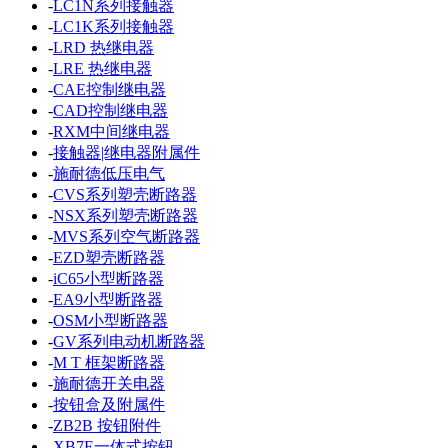
-
LC1N系列接触器
-
LC1K系列接触器
-
LRD 热继电器
-
LRE 热继电器
-
CAE控制继电器
-
CAD控制继电器
-
RXM中间继电器
-
接触器|继电器附属件
-
施耐德低压电气
-
CVS系列塑壳断路器
-
NSX系列塑壳断路器
-
MVS系列空气断路器
-
EZD塑壳断路器
-
iC65小型断路器
-
EA9小型断路器
-
OSM小型断路器
-
GV系列电动机断路器
-
M T 框架断路器
-
施耐德开关电器
-
按钮盒及附属件
-
ZB2B 按钮附件
-
XB7E一体式按钮