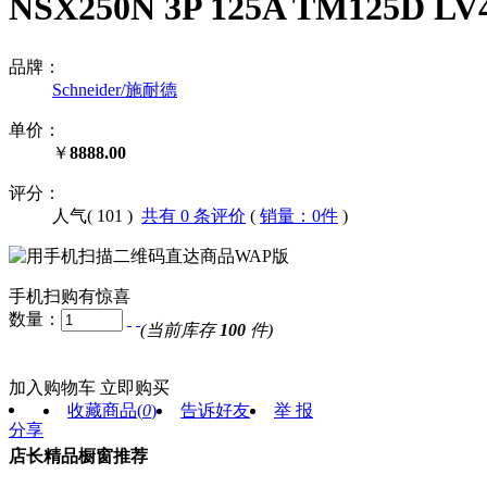
NSX250N 3P 125A TM125D 
品牌：
Schneider/施耐德
单价：
￥
8888.00
评分：
人气(
101
)
共有 0 条评价
(
销量：0件
)
手机扫购有惊喜
数量：
(当前库存
100
件)
加入购物车
立即购买
收藏商品
(
0
)
告诉好友
举 报
分享
店长精品橱窗推荐