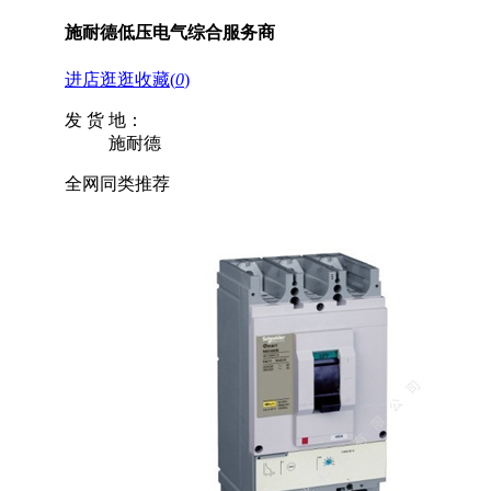
施耐德低压电气综合服务商
进店逛逛
收藏
(
0
)
发 货 地：
施耐德
全网同类推荐