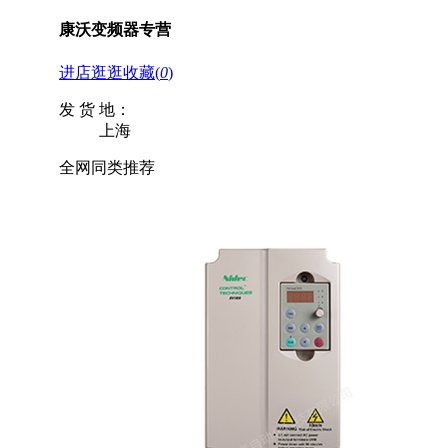
康沃变频器专营
进店逛逛
收藏
(
0
)
发 货 地：
上海
全网同类推荐