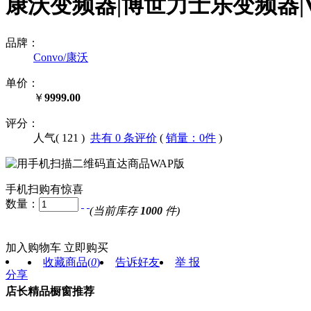
康沃变频器|博世力士乐变频器|VFC3
品牌：
Convo/康沃
单价：
￥
9999.00
评分：
人气(
121
)
共有 0 条评价
(
销量：0件
)
手机扫购有惊喜
数量：
(当前库存
1000
件)
加入购物车
立即购买
收藏商品
(
0
)
告诉好友
举 报
分享
店长精品橱窗推荐